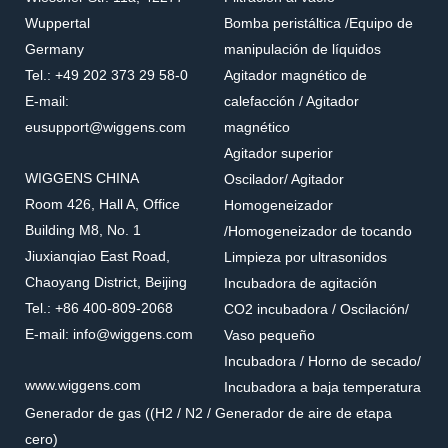
Wuppertal
Bomba peristáltica /Equipo de
Germany
manipulación de líquidos
Tel.: +49 202 373 29 58-0
Agitador magnético de
E-mail:
calefacción / Agitador
eusupport@wiggens.com
magnético
Agitador superior
WIGGENS CHINA
Oscilador/ Agitador
Room 426, Hall A, Office
Homogeneizador
Building M8, No. 1
/Homogeneizador de tocando
Jiuxianqiao East Road,
Limpieza por ultrasonidos
Chaoyang District, Beijing
Incubadora de agitación
Tel.: +86 400-809-2068
CO2 incubadora / Oscilación/
E-mail: info@wiggens.com
Vaso pequeño
Incubadora / Horno de secado/
www.wiggens.com
Incubadora a baja temperatura
Generador de gas ((H2 / N2 / Generador de aire de etapa
cero)