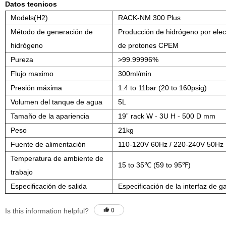
Datos tecnicos
Models(H2)
RACK-NM 300 Plus
Método de generación de
Producción de hidrógeno por elec
hidrógeno
de protones CPEM
Pureza
>99.99996%
Flujo maximo
300ml/min
Presión máxima
1.4 to 11bar (20 to 160psig)
Volumen del tanque de agua
5L
Tamaño de la apariencia
19” rack W - 3U H - 500 D mm
Peso
21kg
Fuente de alimentación
110-120V 60Hz / 220-240V 50Hz
Temperatura de ambiente de
15 to 35℃ (59 to 95℉)
trabajo
Especificación de salida
Especificación de la interfaz de g
Is this information helpful?
0