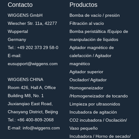
Contacto
Productos
WIGGENS GmbH
Bomba de vacío / presión
Wiescher Str. 11a, 42277
Filtración al vacío
Wuppertal
Bomba peristáltica /Equipo de
Germany
manipulación de líquidos
Tel.: +49 202 373 29 58-0
Agitador magnético de
E-mail:
calefacción / Agitador
eusupport@wiggens.com
magnético
Agitador superior
WIGGENS CHINA
Oscilador/ Agitador
Room 426, Hall A, Office
Homogeneizador
Building M8, No. 1
/Homogeneizador de tocando
Jiuxianqiao East Road,
Limpieza por ultrasonidos
Chaoyang District, Beijing
Incubadora de agitación
Tel.: +86 400-809-2068
CO2 incubadora / Oscilación/
E-mail: info@wiggens.com
Vaso pequeño
Incubadora / Horno de secado/