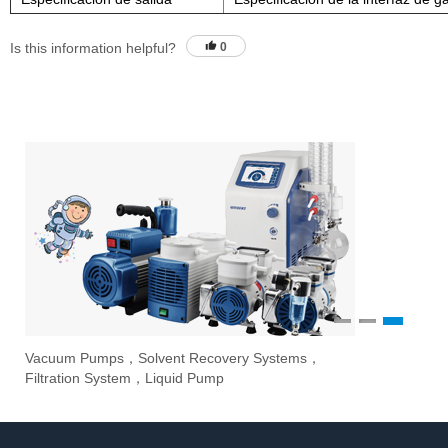
Is this information helpful?
0
1
2
3
Vacuum Pumps，Solvent Recovery Systems，
Ove
Sti
Eva
Filtration System，Liquid Pump
Stir