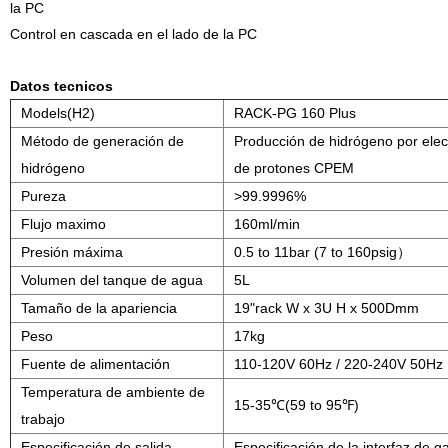
la PC
Control en cascada en el lado de la PC
Datos tecnicos
Models(H2)
RACK-PG 160 Plus
Método de generación de
Producción de hidrógeno por elec
hidrógeno
de protones CPEM
Pureza
>99.9996%
Flujo maximo
160ml/min
Presión máxima
0.5 to 11bar (7 to 160psig）
Volumen del tanque de agua
5L
Tamaño de la apariencia
19"rack W x 3U H x 500Dmm
Peso
17kg
Fuente de alimentación
110-120V 60Hz / 220-240V 50Hz
Temperatura de ambiente de
15-35℃(59 to 95℉)
trabajo
Especificación de salida
Especificación de la interfaz de g